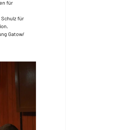
n für 
Schulz für 
ion.
ung Gatow/ 