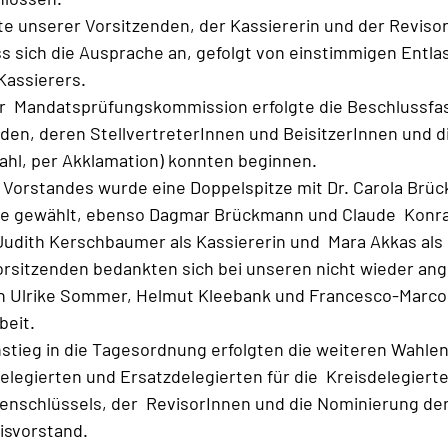
hte unserer Vorsitzenden, der Kassiererin und der Revisor
s sich die Ausprache an, gefolgt von einstimmigen Entla
Kassierers.
r  Mandatsprüfungskommission erfolgte die Beschlussfas
nden, deren StellvertreterInnen und BeisitzerInnen und d
wahl, per Akklamation) konnten beginnen.
 Vorstandes wurde eine Doppelspitze mit Dr. Carola Brüc
nde gewählt, ebenso Dagmar Brückmann und Claude  Konra
 Judith Kerschbaumer als Kassiererin und  Mara Akkas als 
rsitzenden bedankten sich bei unseren nicht wieder ang
n Ulrike Sommer, Helmut Kleebank und Francesco-Marco
beit. 
tieg in die Tagesordnung erfolgten die weiteren Wahlen 
Delegierten und Ersatzdelegierten für die  Kreisdelegie
nschlüssels, der  RevisorInnen und die Nominierung der
eisvorstand.