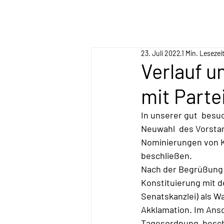
23. Juli 2022
1 Min. Lesezei
Verlauf 
mit Parte
In unserer gut  bes
Neuwahl  des Vorsta
Nominierungen von K
beschließen.
Nach der Begrüßung 
Konstituierung mit d
Senatskanzlei) als W
Akklamation. Im Ans
Tagesordnung  besc