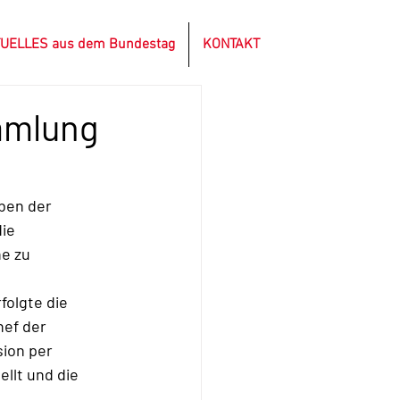
UELLES aus dem Bundestag
KONTAKT
mmlung
ben der 
e  
e zu 
olgte die  
ef der 
ion per 
llt und die 