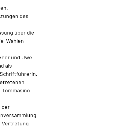
en. 
stungen des 
sung über die 
ie  Wahlen 
kner und Uwe  
d als 
Schriftführerin.
etretenen  
  Tommasino 
der  
rtenversammlung 
 Vertretung 