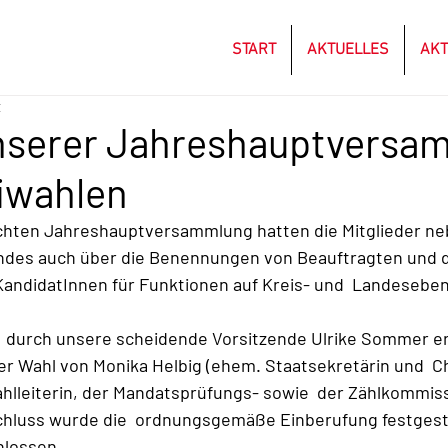
START
AKTUELLES
AKT
t
unserer Jahreshauptversa
iwahlen
uchten Jahreshauptversammlung hatten die Mitglieder ne
ndes auch über die Benennungen von Beauftragten und di
andidatInnen für Funktionen auf Kreis- und  Landeseben
 durch unsere scheidende Vorsitzende Ulrike Sommer erf
er Wahl von Monika Helbig (ehem. Staatsekretärin und  Ch
ahlleiterin, der Mandatsprüfungs- sowie  der Zählkommiss
chluss wurde die  ordnungsgemäße Einberufung festgeste
hlossen.