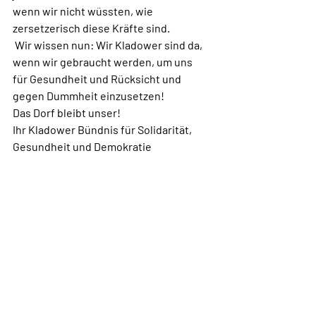
wenn wir nicht wüssten, wie 
zersetzerisch diese Kräfte sind.
 Wir wissen nun: Wir Kladower sind da, 
wenn wir gebraucht werden, um uns  
für Gesundheit und Rücksicht und 
gegen Dummheit einzusetzen! 
Das Dorf bleibt unser!
Ihr Kladower Bündnis für Solidarität, 
Gesundheit und Demokratie
 Kladow/Gatow, 28.11.2020, am 
Vorabend zum ersten Advent
Datum: 29.11.2020
Artikel aus Archiv
Aktuelles