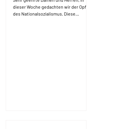
dieser Woche gedachten wir der Opfer
des Nationalsozialismus. Diese
Gedenkstunde des Bundestags findet
alljährlich in zeitlicher Nähe zum Tag
der Ausschwitzbefreiung am 27. Januar
statt. Die diesjährige Rednerin, Tova
Friedman, überlebte Ausschwitz, weil
ihre Mutter sie als Kind unter Leichen
versteckte. Eindrucksvoll und
bewegend zeichnete sie diese
unmenschlichen Jahre im Dritten Reich
und im KZ nach. Ihren jungen
Gesprächspartnern erläuter