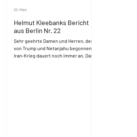
20. März
Helmut Kleebanks Bericht
aus Berlin Nr. 22
Sehr geehrte Damen und Herren, der
von Trump und Netanjahu begonnene
Iran-Krieg dauert noch immer an. Das
merken vor allem diejenigen von uns
deutlich, die noch nicht auf ein Elektro-
Auto umsteigen konnten, tagtäglich an
den Tankstellen, obgleich dies in
diesem Maße eigentlich nicht sein
dürfte: Denn aktuell gibt es noch
keinen Treibstoff-Engpass. Weiterhin
ist die Teuerungsrate des bei uns
verkauften Benzins viel höher als bei
unseren Nachbarn, auch liegt der
Anstieg des Pre