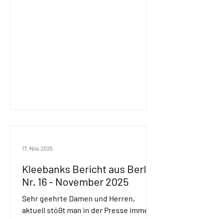
Berichterstattung und Diskussion in
den Medien. Es fehlten Hinweise, was
ein weiteres Absinken des
Rentenniveaus für die Betroffenen mit
sich bringt. Ich denke, an dieser Stelle
hat Bärbel Bas vor Augen geführt, dass
es hier in erster Linie wohl
17. Nov. 2025
Kleebanks Bericht aus Berlin
Nr. 16 - November 2025
Sehr geehrte Damen und Herren,
aktuell stößt man in der Presse immer