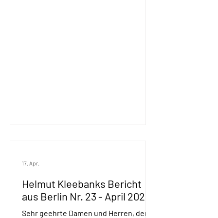
liegen nun vor. Sie sind aber noch nicht
in den Bundestag eingebracht worden.
Gleichwohl werden wir gerade
hinsichtlich unserer Kernthemen
kritisiert, dass wir den Sozialstaat
opfern. Viel zu defensiv wirken unsere
Reaktionen auf die Kürzungsw
17. Apr.
Helmut Kleebanks Bericht
aus Berlin Nr. 23 - April 2026
Sehr geehrte Damen und Herren, der