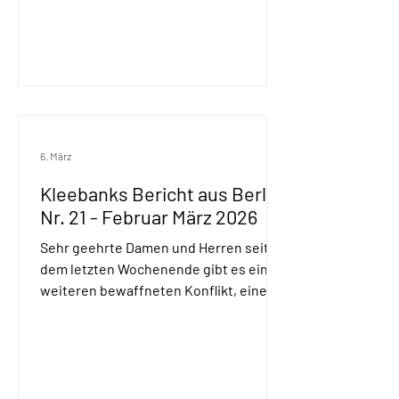
6. März
Kleebanks Bericht aus Berlin
Nr. 21 - Februar März 2026
Sehr geehrte Damen und Herren seit
dem letzten Wochenende gibt es einen
weiteren bewaffneten Konflikt, einen
weiteren Krieg. Die Angriffe Israels und
der USA auf den Iran kommen zwar
nicht überraschend, Trump hatte
bereits schon länger damit gedroht,
doch bestand bis zuletzt die Erwartung,