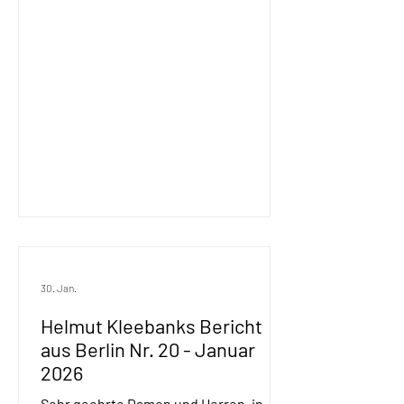
dass die Verhandlungen über das
Atomprogramm erfolgreich verlaufen
könnten. Als SPD-Bundestagsfraktion
denken wir natürlich an all jene, die seit
Jahrzehnten unter Repression, Gewalt
und Un
30. Jan.
Helmut Kleebanks Bericht
aus Berlin Nr. 20 - Januar
2026
Sehr geehrte Damen und Herren, in