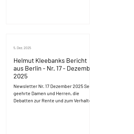
keinen wirkli
5. Dez. 2025
Helmut Kleebanks Bericht
aus Berlin - Nr. 17 - Dezember
2025
Newsletter Nr. 17 Dezember 2025 Sehr
geehrte Damen und Herren, die
Debatten zur Rente und zum Verhalten
der Union haben Sie hinlänglich in den
Medien verfolgen können. Was ich
allerdings schmerzlich vermisst habe,
ist eine ausgewogene