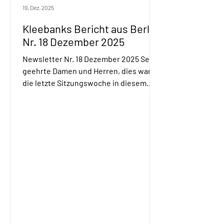
19. Dez. 2025
Kleebanks Bericht aus Berlin
Nr. 18 Dezember 2025
Newsletter Nr. 18 Dezember 2025 Sehr
geehrte Damen und Herren, dies war
die letzte Sitzungswoche in diesem
ereignisreichen Jahr. Eine Reihe der
Vorhaben aus dem Koalitionsvertrag
wurden auf den Weg gebracht,
darunter auch zwei Gesetze aus
meinem Bereich Energie, die ich
mitverhandelt hatte. Die
Zusammenarbeit mit den Kolleginnen
und Kollegen aus der Union war
konstruktiv und zielorientiert. Doch
anders als der Bundeskanzler noch
letzten Winter versprach, gibt es