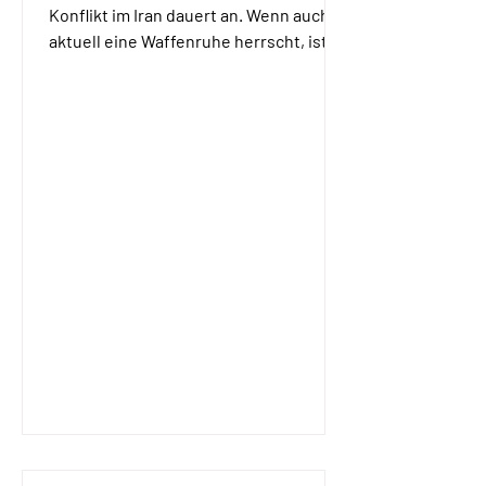
Konflikt im Iran dauert an. Wenn auch
aktuell eine Waffenruhe herrscht, ist
unklar, wie es weitergeht und wann die
Straße von Hormoz für die Handels-
Schiffe wieder passierbar ist. Zumal
nun auch die USA den Zugang
blockieren. Insbesondere der
Bundeskanzler hatte wohl mit einer
deutlich schnelleren Lösung in der
Golfregion gerechnet. Anders ist es
nicht zu erklären, dass insbesondere
seitens der Union alle
Entlastungsversuche blockiert wurden