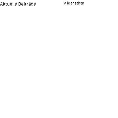
Aktuelle Beiträge
Alle ansehen
Wahlprogramm der SPD
Spandau 2026 SPD –
Verlässlich für Spandau
Unser Bezirk Spandau steht
Kommentare
vor einer entscheidenden
Phase seiner Entwicklung. Die
wachsende Stadt mit neuen