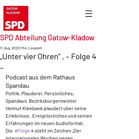
SPD Abteilung Gatow-Kladow
11. Aug. 2022
1 Min. Lesezeit
„Unter vier Ohren“ , – Folge 4
–
Podcast aus dem Rathaus 
Spandau
Politik, Plauderei, Persönliches. 
Spandaus  Bezirksbürgermeister 
Helmut Kleebank plaudert über seine 
Erlebnisse,  Ereignisreiches und seinen 
Erfahrungen im neuen Audioformat. 
Die  
#Folge
 4 steht im Zeichen „Der 
Internationalen Wochen gegen 