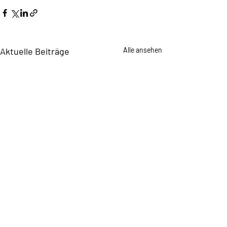
Aktuelle Beiträge
Alle ansehen
Wahlprogramm der SPD
Spandau 2026 SPD –
Verlässlich für Spandau